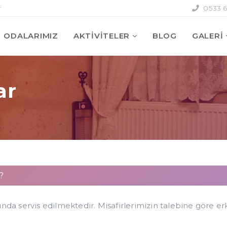
r
0533 6
ODALARIMIZ
AKTIVITELER
BLOG
GALERİ
ar
?
sında servis edilmektedir. Misafirlerimizin talebine göre er