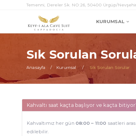
Temenni, Dereler Sk. NO:26, 50400 Ürgüp/Nevşehi
KURUMSAL
Sık Sorulan Sorul
Anasayfa
Kurumsal
Sık Sorulan Sorular
Kahvaltı saat kaçta başlıyor ve kaçta bitiyor
Kahvaltımız her gün
08:00 – 11:00
saatleri ara
edilebilir.