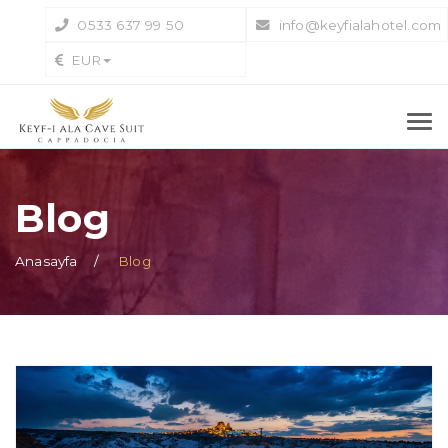
0533 637 99 50
info@keyfialahotel.com
EUR
Blog
Anasayfa
Blog