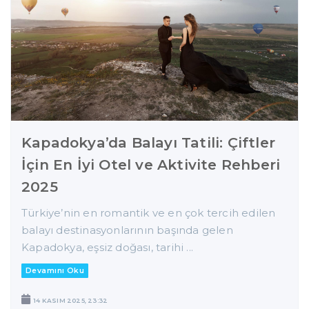
Kapadokya’da Balayı Tatili: Çiftler
İçin En İyi Otel ve Aktivite Rehberi
2025
Türkiye’nin en romantik ve en çok tercih edilen
balayı destinasyonlarının başında gelen
Kapadokya, eşsiz doğası, tarihi ...
Devamını Oku
14 KASIM 2025, 23:32