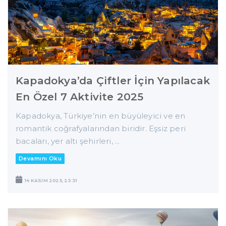
Kapadokya’da Çiftler İçin Yapılacak
En Özel 7 Aktivite 2025
Kapadokya, Türkiye’nin en büyüleyici ve en
romantik coğrafyalarından biridir. Eşsiz peri
bacaları, yer altı şehirleri, ...
Devamını Oku
14 KASIM 2025, 23:31