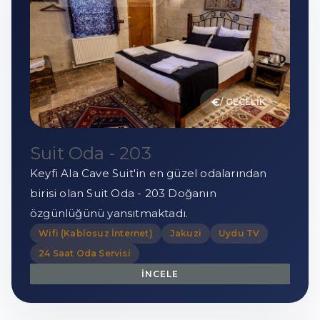
€
/ GECELİK
Suit Oda - 203
Keyfi Ala Cave Suit'in en güzel odalarından
birisi olan Suit Oda - 203 Doğanın
özgünlüğünü yansıtmaktadı.
Wifi (Kablosuz İnternet)
Jakuzi
Uydu TV
24 Saat Oda Servisi
İNCELE