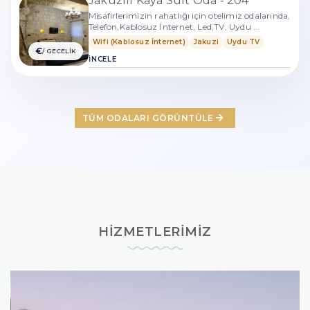
Jakuzili Kaya Suit Oda - 204
Misafirlerimizin rahatlığı için otelimiz odalarında,
Telefon,Kablosuz İnternet, Led,TV, Uydu ...
Wifi (Kablosuz İnternet)
Jakuzi
Uydu TV
€
/ GECELİK
İNCELE
TÜM ODALARI GÖRÜNTÜLE
HİZMETLERİMİZ