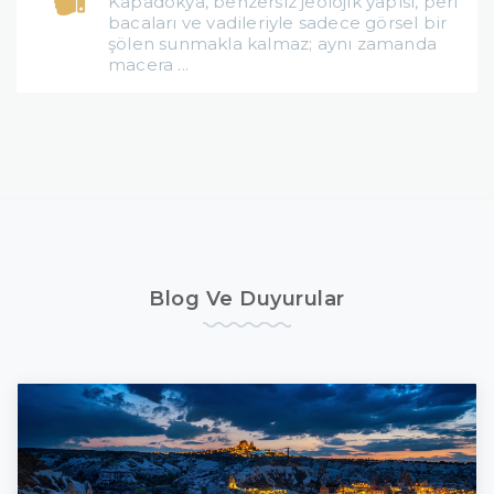
Kapadokya, benzersiz jeolojik yapısı, peri
bacaları ve vadileriyle sadece görsel bir
şölen sunmakla kalmaz; aynı zamanda
macera ...
Blog Ve Duyurular