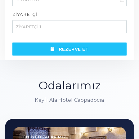
ZİYARETÇİ
ZİYARETÇİ
1
REZERVE ET
Odalarımız
Keyfi Ala Hotel Cappadocia
EN İYİ ODALARIMIZ