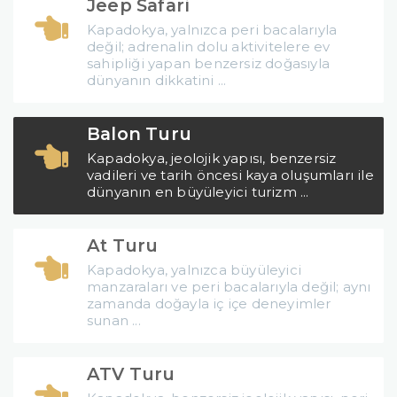
Jeep Safari
Kapadokya, yalnızca peri bacalarıyla
değil; adrenalin dolu aktivitelere ev
sahipliği yapan benzersiz doğasıyla
dünyanın dikkatini ...
Balon Turu
Kapadokya, jeolojik yapısı, benzersiz
vadileri ve tarih öncesi kaya oluşumları ile
dünyanın en büyüleyici turizm ...
At Turu
Kapadokya, yalnızca büyüleyici
manzaraları ve peri bacalarıyla değil; aynı
zamanda doğayla iç içe deneyimler
sunan ...
ATV Turu