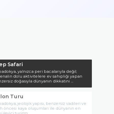
ep Safari
adokya, yalnızca peri bacalarıyla değil;
enalin dolu aktivitelere ev sahipliği yapan
zersiz doğasıyla dünyanın dikkatini ...
lon Turu
adokya, jeolojik yapısı, benzersiz vadileri ve
ih öncesi kaya oluşumları ile dünyanın en
üleyici turizm ...