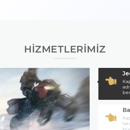
HİZMETLERİMİZ
Je
Kap
adr
ben
Ba
Kap
tar
büy