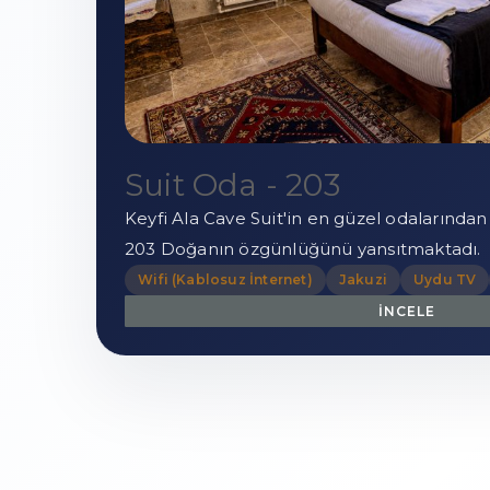
Suit Oda - 203
Keyfi Ala Cave Suit'in en güzel odalarından 
203 Doğanın özgünlüğünü yansıtmaktadı.
Wifi (Kablosuz İnternet)
Jakuzi
Uydu TV
İNCELE