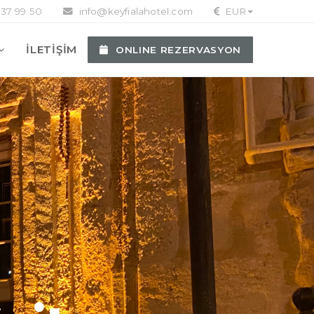
37 99 50
info@keyfialahotel.com
EUR
İLETİŞİM
ONLINE REZERVASYON