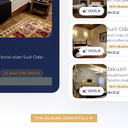
en özel şek
Wifi (Kablo
€
/ GECELİK
İNCELE
€
/ GECELİK
Suit Oda
Suit Oda 20
atmosferini
Wifi (Kablo
€
/ GECELİK
İNCELE
birisi olan Suit Oda -
Jakuzili
24 Saat Oda Servisi
Misafirlerim
Telefon,Kab
Wifi (Kablo
€
/ GECELİK
İNCELE
TÜM ODALARI GÖRÜNTÜLE