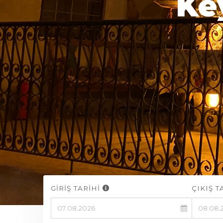
Ke
GİRİŞ TARİHİ
ÇIKIŞ T