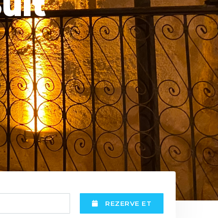
uit
REZERVE ET