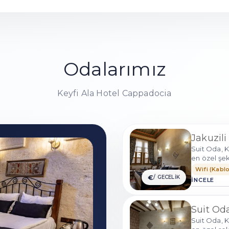
Odalarımız
Keyfi Ala Hotel Cappadocia
Jakuzili
Suit Oda, K
en özel şek
Wifi (Kablo
€
/ GECELİK
İNCELE
Suit Oda
Suit Oda, K