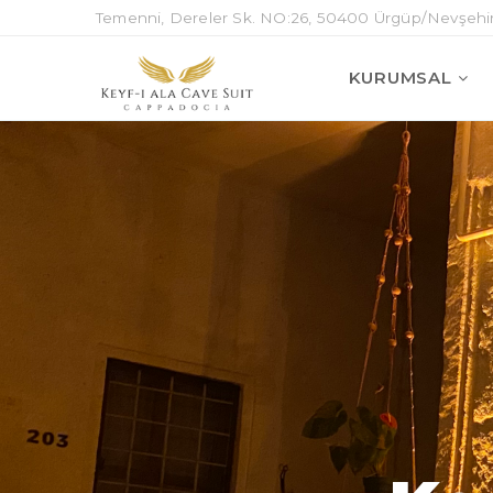
Temenni, Dereler Sk. NO:26, 50400 Ürgüp/Nevşehi
KURUMSAL