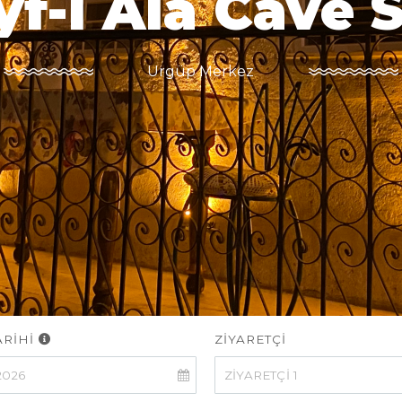
yf-i Ala Cave S
Ürgüp Merkez
ARİHİ
ZİYARETÇİ
ZİYARETÇİ
1